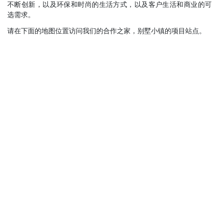
不断创新，以及环保和时尚的生活方式，以及客户生活和商业的可
选需求
。
。
请在下面的地图位置访问我们的合作之家，别墅小镇的项目站点