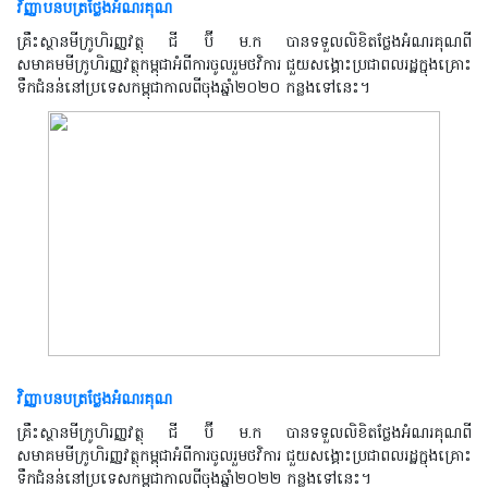
វិញ្ញាបនបត្រថ្លែងអំណរគុណ
គ្រឹះស្ថានមីក្រូហិរញ្ញវត្ថុ ជី ប៊ី ម.ក បានទទួលលិខិតថ្លែងអំណរគុណពី
សមាគមមីក្រូហិរញ្ញវត្ថុកម្ពុជាអំពីការចូលរួមថវិការ ជួយសង្គោះប្រជាពលរដ្ឋក្នុងគ្រោះ
ទឹកជំនន់នៅប្រទេសកម្ពុជាកាលពីចុងឆ្នាំ២០២០ កន្លងទៅនេះ។
វិញ្ញាបនបត្រថ្លែងអំណរគុណ
គ្រឹះស្ថានមីក្រូហិរញ្ញវត្ថុ ជី ប៊ី ម.ក បានទទួលលិខិតថ្លែងអំណរគុណពី
សមាគមមីក្រូហិរញ្ញវត្ថុកម្ពុជាអំពីការចូលរួមថវិការ ជួយសង្គោះប្រជាពលរដ្ឋក្នុងគ្រោះ
ទឹកជំនន់នៅប្រទេសកម្ពុជាកាលពីចុងឆ្នាំ២០២២ កន្លងទៅនេះ។