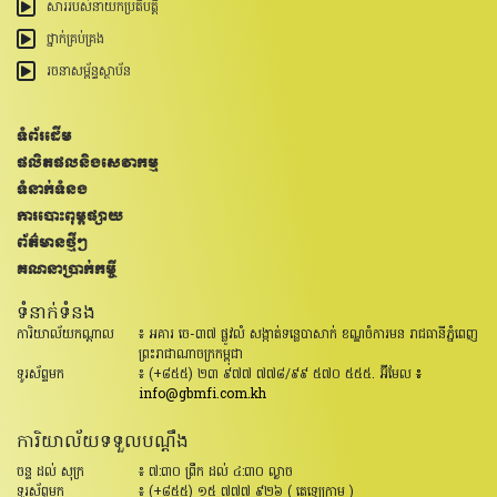
សាររបស់នាយកប្រតិបត្តិ
ថ្នាក់គ្រប់គ្រង
រចនាសម្ព័ន្ធ​ស្ថាប័ន
ទំព័រដើម
ផលិតផលនិងសេវាកម្ម
ទំនាក់ទំនង
ការបោះពុម្ពផ្សាយ
ព័ត៌មានថ្មីៗ
គណនាប្រាក់កម្ចី
ទំនាក់ទំនង
ការិយាល័យកណ្តាល
៖ អគារ ចេ-៣៧ ផ្លូវលំ សង្កាត់ទន្លេបាសាក់ ខណ្ឌចំការមន រាជធានីភ្នំពេញ
ព្រះរាជាណាចក្រកម្ពុជា
ទូរស័ព្ទមក
៖ (+៨៥៥) ២៣ ៩៧៧ ៧៧៨/៩៩ ៥៧០ ៥៥៥. អ៊ីមែល
៖
info@gbmfi.com.kh
ការិយាល័យទទួលបណ្តឹង
ចន្ទ ដល់ សុក្រ
៖ ៧:៣០ ព្រឹក ដល់ ៤:៣០ ល្ងាច
ទូរស័ព្ទមក
៖ (+៨៥៥) ១៥ ៧៧៧ ​៩២៦ (​ តេឡេក្រាម​ )