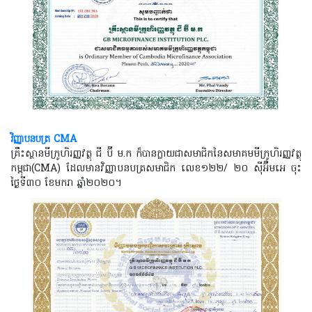
CMA
វិញ្ញាបនបត្រ
គ្រឹះស្ថានមីក្រូហិរញ្ញវត្ថុ ជី ប៊ី ម.ក ក៏បានក្លាយជាសមាជិកនៃសមាគមមីក្រូហិរញ្ញវត្ថុ
កម្ពុជា(
CMA)
ដែលមានវិញ្ញាបនបត្រសមាជិក លេខ១២២/ ២០ ស៊ីអ៊ឺមអេ ចុះ
ថ្ងៃទី៣០ ខែមករា ឆ្នាំ២០២០។