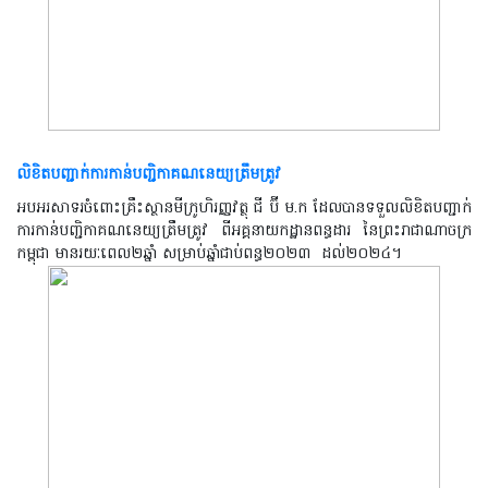
លិខិតបញ្ជាក់ការកាន់បញ្ជិកាគណនេយ្យត្រឹមត្រូវ
អបអរសាទរចំពោះគ្រឹះស្ថានមីក្រូហិរញ្ញវត្ថុ ជី ប៊ី ម.ក ដែលបានទទួលលិខិតបញ្ជាក់
ការកាន់បញ្ជិកាគណនេយ្យត្រឹមត្រូវ ពីអគ្គនាយកដ្ឋានពន្ធដារ នៃព្រះរាជាណាចក្រ
កម្ពុជា មានរយៈពេល២ឆ្នាំ សម្រាប់ឆ្នាំជាប់ពន្ធ២០២៣
ដល់២០២៤។