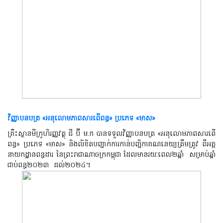
វិញ្ញាបនបត្រ «អនុលោមភាពសារពើពន្ធ» ប្រភេទ «មាស»
គ្រឹះស្ថានមីក្រូហិរញ្ញវត្ថុ ជី ប៊ី ម.ក បានទទួលវិញ្ញាបនបត្រ
«
អនុលោមភាពសារពើ
ពន្ធ
»
ប្រភេទ
«
មាស
»
និងលិខិតបញ្ជាក់ការកាន់បញ្ជិកាគណនេយ្យត្រឹមត្រូវ ពីអគ្គ
នាយកដ្ឋានពន្ធដារ នៃព្រះរាជាណាចក្រកម្ពុជា ដែលមានរយៈពេល២ឆ្នាំ
សម្រាប់ឆ្នាំ
ជាប់ពន្ធ២០២៣
ដល់២០២៤។