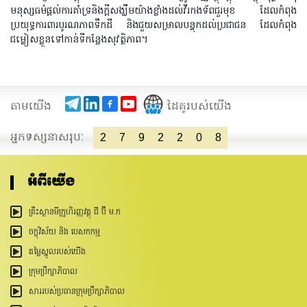
មនុស្សធម៌​ផ្តល់ការគាំទ្រនិងក្តីសង្ឃឹមយ៉ាងខ្លាំងដល់វីរកងទ័ពជួរមុខ ដែលកំពុង
ប្រយុទ្ធការពារបូរណភាពទឹកដី និងជួយសម្រាលបន្ទុកដល់ប្រជាជន ដែលកំពុង
ជម្លៀសខ្លួនទៅកាន់ទីកន្លែងសុវត្ថិភាព។​
តាមយើង
ដៃគូរបស់យើង
អ្នកទស្សនាសរុប:
2
7
9
2
2
0
8
អំពីយើង
គ្រឹះស្ថានមីក្រូហិរញ្ញវត្ថុ ជី ប៊ី ម.ក
ចក្ខុវិស័យ និង បេសកកម្ម
តម្លៃស្នូលរបស់យើង
ក្រុមប្រឹក្សាភិបាល
សាររបស់ប្រធានក្រុមប្រឹក្សាភិបាល