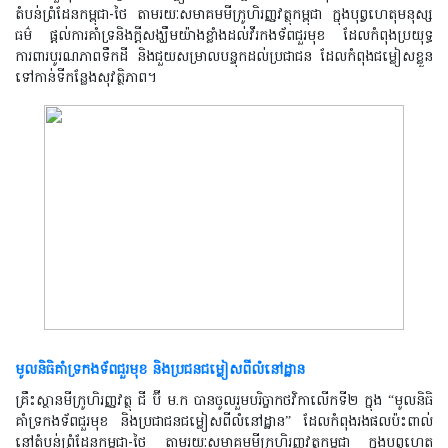
តំបន់ព្រំដែនកម្ពុជា
-
ថៃ តាមរយៈសមាគមមីក្រូហិរញ្ញវត្ថុកម្ពុជា ក្នុងបុព្វហេតុមនុស្ស
ធម៌​ ផ្តល់ការគាំទ្រនិងក្តីសង្ឃឹមយ៉ាងខ្លាំងដល់វីរកងទ័ពជួរមុខ ដែលកំពុងប្រយុទ្ធ
ការពារបូរណភាពទឹកដី និងជួយសម្រាលបន្ទុកដល់ប្រជាជន ដែលកំពុងជម្លៀសខ្លួន
ទៅកាន់ទីកន្លែងសុវត្ថិភាព។
មូលនិធិគាំទ្រកងទ័ពជួរមុខ ​​​​​​​​​​​​​និងប្រជនជម្លៀសពីលំនៅដ្ឋាន
គ្រឹះស្ថានមីក្រូហិរញ្ញវត្ថុ ជី ប៊ី ម.ក បានចូលរួមបរិច្ចាកថវិកាលើកទី២ ក្នុង “មូលនិធិ
គាំទ្រកងទ័ពជួរមុខ និងប្រជាជនជម្លៀសពីលំនៅដ្ឋាន” ដែលកំពុងរងផលប៉ះពាល់
នៅតំបន់ព្រំដែនកម្ពុជា
-
ថៃ តាមរយៈសមាគមមីក្រូហិរញ្ញវត្ថុកម្ពុជា ក្នុងបុព្វហេតុ