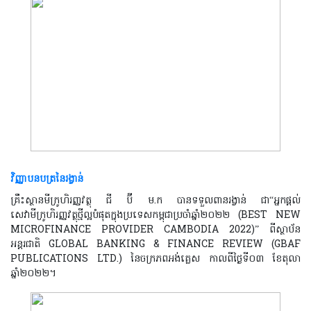
វិញ្ញាបនបត្រនៃរង្វាន់
គ្រឹះស្ថានមីក្រូហិរញ្ញវត្ថុ
ជី ប៊ី ម.ក បានទទួលពានរង្វាន់ ជា“អ្នកផ្តល់
សេវាមីក្រូហិរញ្ញវត្ថុថ្មីល្អបំផុតក្នុងប្រទេសកម្ពុជាប្រចាំឆ្នាំ២០២២
(
BEST NEW
MICROFINANCE PROVIDER CAMBODIA 2022)”
ពីស្ថាប័ន
អន្តរជាតិ
GLOBAL BANKING & FINANCE REVIEW (GBAF
PUBLICATIONS LTD.)
នៃចក្រភពអង់គ្លេស កាលពីថ្ងៃទី០៣ ខែតុលា
ឆ្នាំ២០២២។