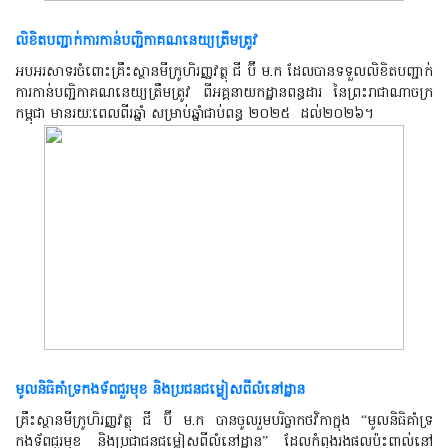
លិខិតបញ្ជាក់ការកាន់បញ្ជិកាគណនេយ្យត្រឹមត្រូវ
អបអរសាទរចំពោះគ្រឹះស្ថានមីក្រូហិរញ្ញវត្ថុ ជី ប៊ី ម.ក ដែលបានទទួលលិខិតបញ្ជាក់
ការកាន់បញ្ជិកាគណនេយ្យត្រឹមត្រូវ ពីអគ្គនាយកដ្ឋានពន្ធដារ នៃព្រះរាជាណាចក្រ
កម្ពុជា មានរយៈពេលពីរឆ្នាំ សម្រាប់ឆ្នាំជាប់ពន្ធ​ ២០២៥
ដល់​២០២៦។
មូលនិធិគាំទ្រកងទ័ពជួរមុខ ​​​​​​​​​​​​​និងប្រជនជម្លៀសពីលំនៅដ្ឋាន
គ្រឹះស្ថានមីក្រូហិរញ្ញវត្ថុ ជី ប៊ី ម.ក បានចូលរួមបរិច្ចាកថវិកាក្នុង “មូលនិធិគាំទ្រ
កងទ័ពជួរមុខ និងប្រជាជនជម្លៀសពីលំនៅដ្ឋាន” ដែលកំពុងរងផលប៉ះពាល់នៅ