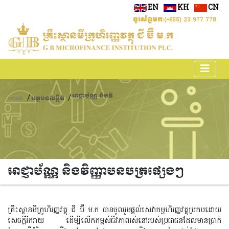
EN
KH
CN
ទូរស័ព្ទមក:
(+855) 23 977 778
អាជ្ញាប័ណ្ណ និងវិញ្ញាបនបត្រផ្សេងៗ
/
/
HOME
អត្ថបទលម្អិត
អាជ្ញាប័ណ្ណ និងវិញ្ញាបនបត្រផ្សេងៗ
គ្រឹះស្ថានមីក្រូហិរញ្ញវត្ថុ ជី ប៊ី ម.ក បានចូលរួមផ្តល់សេវាកម្មហិរញ្ញវត្ថុប្រកបដោយ
សេចក្តីរីករាយ ដើម្បីលើកកម្ពស់ជីវភាពរស់នៅរបស់ប្រជាជនដែលមានប្រាក់