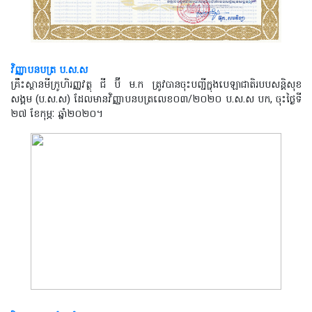
វិញ្ញាបនបត្រ ប.ស.ស
គ្រឹះស្ថានមីក្រូហិរញ្ញវត្ថុ ជី ប៊ី ម.ក ត្រូវបានចុះបញ្ជីក្នុងបេឡាជាតិរបបសន្តិសុខ
សង្គម (ប.ស.ស) ដែលមានវិញ្ញាបនបត្រលេខ០៣/២០២០ ប.ស.ស បក
,
ចុះថ្ងៃទី
២៧ ខែកុម្ភៈ ឆ្នាំ២០២០។