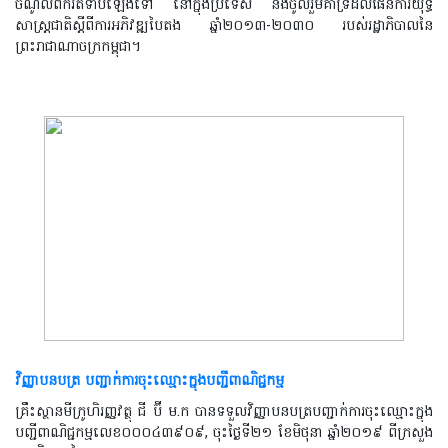
ចំណូលពីកំរិតទាបឡើងទៅ នៅក្នុងប្រទេស និងចូលរួមគាំទ្រដល់ផែនការយុទ្ធ
សាស្ត្រជាតិស្ដីពីការអភិវឌ្ឍបៃតង ឆ្នាំ២០១៣-២០៣០ របស់រដ្ឋាភិបាលនៃ
ព្រះរាជាណាចក្រកម្ពុជា។
វិញ្ញាបនបត្រ បញ្ជាក់ការចុះឈ្មោះក្នុងបញ្ជីពាណិជ្ជកម្ម
គ្រឹះស្ថានមីក្រូហិរញ្ញវត្ថុ ជី ប៊ី ម.ក បានទទួលវិញ្ញាបនបត្របញ្ជាក់ការចុះឈ្មោះក្នុង
បញ្ជីពាណិជ្ជកម្មលេខ០០០៤៣៩០៩
,
ចុះថ្ងៃទី២១ ខែមិថុនា ឆ្នាំ២០១៩ ពីក្រសួង