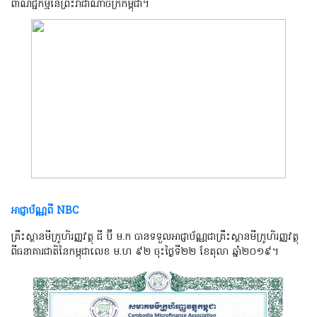
ពាណិជ្ជកម្មនៃព្រះរាជាណាចក្រកម្ពុជា។
អាជ្ញាប័ណ្ណពី
NBC
គ្រឹះស្ថានមីក្រូហិរញ្ញវត្ថុ ជី ប៊ី ម.ក បានទទួលអាជ្ញាប័ណ្ណជាគ្រឹះស្ថានមីក្រូហិរញ្ញវត្ថុ
ពីធនាគារជាតិនៃកម្ពុជាលេខ ម.ហ ៩២ ចុះថ្ងៃទី២២ ខែតុលា ឆ្នាំ២០១៩។