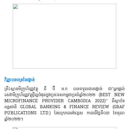
វិញ្ញាបនបត្រនៃរង្វាន់
គ្រឹះស្ថានមីក្រូហិរញ្ញវត្ថុ
ជី ប៊ី ម.ក បានទទួលពានរង្វាន់ ជា“អ្នកផ្តល់
សេវាមីក្រូហិរញ្ញវត្ថុថ្មីល្អបំផុតក្នុងប្រទេសកម្ពុជាប្រចាំឆ្នាំ២០២២
(
BEST NEW
MICROFINANCE PROVIDER CAMBODIA 2022)”
ពីស្ថាប័ន
អន្តរជាតិ
GLOBAL BANKING & FINANCE REVIEW (GBAF
PUBLICATIONS LTD.)
នៃចក្រភពអង់គ្លេស កាលពីថ្ងៃទី០៣ ខែតុលា
ឆ្នាំ២០២២។