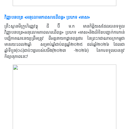
វិញ្ញាបនបត្រ «អនុលោមភាពសារពើពន្ធ» ប្រភេទ «មាស»
គ្រឹះស្ថានមីក្រូហិរញ្ញវត្ថុ ជី ប៊ី ម.ក មានកិត្តិយសដែលបានទទួល
វិញ្ញាបនបត្រ
«
អនុលោមភាពសារពើពន្ធ
»
ប្រភេទ
«
មាស
»
និងលិខិតបញ្ជាក់ការកាន់
បញ្ជិកាគណនេយ្យត្រឹមត្រូវ ពីអគ្គនាយកដ្ឋានពន្ធដារ នៃព្រះរាជាណាចក្រកម្ពុជា
មានរយៈពេល២ឆ្នាំ
សម្រាប់ឆ្នាំជាប់ពន្ធឆ្នាំ២០២៥ ដល់ឆ្នាំ២០២៦ ដែលជា
ឆ្នាំទីបួន(០៤)ជាប់ៗគ្នារបស់យើង(២០២៣ -២០២៦) នៃការទទួលបាននូវ
កិត្យានុភាពនេះ!